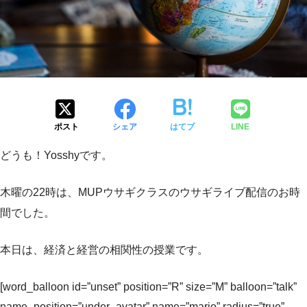
ポスト
シェア
はてブ
LINE
どうも！Yosshyです。
木曜の22時は、MUPウサギクラスのウサギライブ配信のお時
間でした。
本日は、経済と経営の相関性の授業です。
[word_balloon id=”unset” position=”R” size=”M” balloon=”talk”
name_position=”under_avatar” name=”mario” radius=”true”