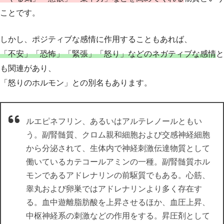
ことです。
しかし、ポジティブな感情に作用することもあれば、
「不安」「恐怖」「緊張」「怒り」などのネガティブな感情
と
も関連があり、
「怒りのホルモン」との別名もあります。
ルエピネフリン、あるいはアルテレノールともい
う。副腎髄質、クロム親和細胞および交感神経細胞
から分泌されて、生体内で神経刺激伝達物質として
働いているカテコールアミンの一種。副腎髄質ホル
モンであるアドレナリンの前駆質でもある。心筋、
睾丸および卵巣ではアドレナリンより多く存在す
る。血中遊離脂肪酸を上昇させるほか、血圧上昇、
中枢神経系の刺激などの作用をする。昇圧剤として