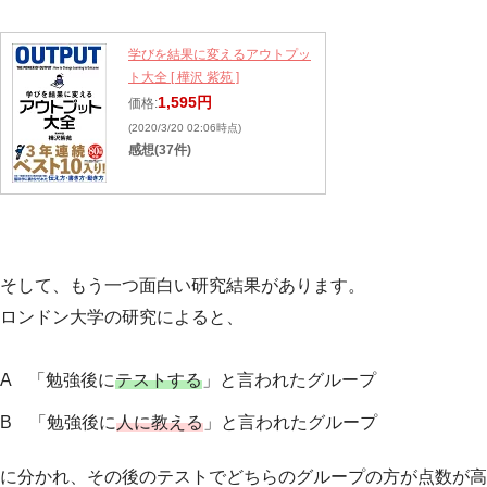
学びを結果に変えるアウトプッ
ト大全 [ 樺沢 紫苑 ]
1,595円
価格:
(2020/3/20 02:06時点)
感想(37件)
そして、もう一つ面白い研究結果があります。
ロンドン大学の研究によると、
A 「勉強後に
テストする
」と言われたグループ
B 「勉強後に
人に教える
」と言われたグループ
に分かれ、その後のテストでどちらのグループの方が点数が高