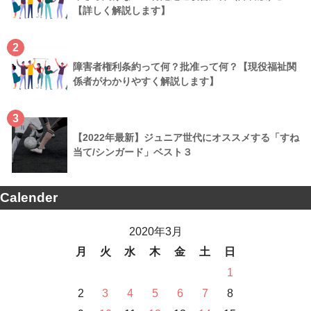
【詳しく解説します】
2
障害者権利条約って何？批准って何？【現役福祉関
係者がわかりやすく解説します】
3
【2022年最新】ジュニア世代にオススメする「すね
当て/シンガード」ベスト３
Calender
2020年3月
月
火
水
木
金
土
日
1
2
3
4
5
6
7
8