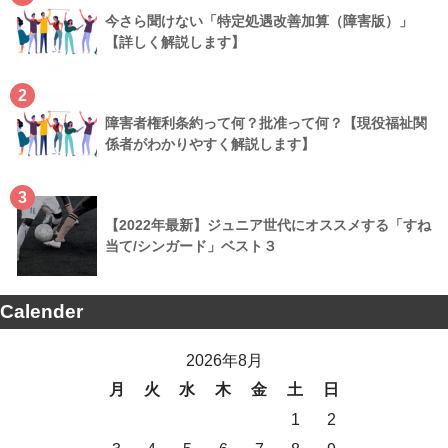
今さら聞けない「特定処遇改善加算（障害版）」
【詳しく解説します】
2
障害者権利条約って何？批准って何？【現役福祉関
係者がわかりやすく解説します】
3
【2022年最新】ジュニア世代にオススメする「すね
当て/シンガード」ベスト３
Calender
2026年8月
月
火
水
木
金
土
日
1
2