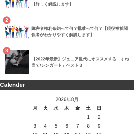
【詳しく解説します】
2
障害者権利条約って何？批准って何？【現役福祉関
係者がわかりやすく解説します】
3
【2022年最新】ジュニア世代にオススメする「すね
当て/シンガード」ベスト３
Calender
2026年8月
月
火
水
木
金
土
日
1
2
3
4
5
6
7
8
9