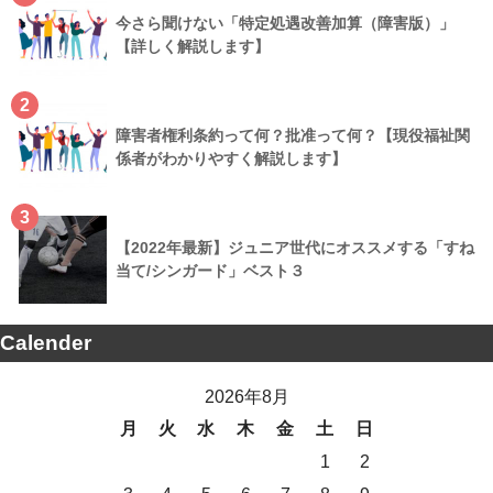
今さら聞けない「特定処遇改善加算（障害版）」
【詳しく解説します】
2
障害者権利条約って何？批准って何？【現役福祉関
係者がわかりやすく解説します】
3
【2022年最新】ジュニア世代にオススメする「すね
当て/シンガード」ベスト３
Calender
2026年8月
月
火
水
木
金
土
日
1
2