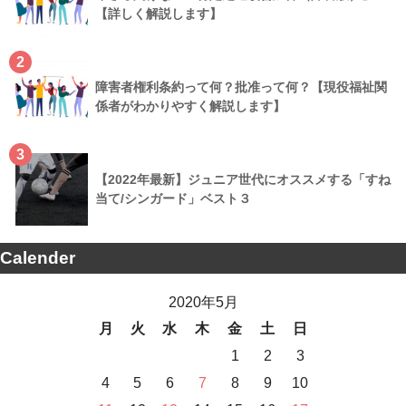
【詳しく解説します】
2
障害者権利条約って何？批准って何？【現役福祉関
係者がわかりやすく解説します】
3
【2022年最新】ジュニア世代にオススメする「すね
当て/シンガード」ベスト３
Calender
2020年5月
月
火
水
木
金
土
日
1
2
3
4
5
6
7
8
9
10