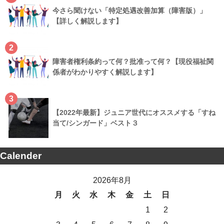
今さら聞けない「特定処遇改善加算（障害版）」
【詳しく解説します】
2
障害者権利条約って何？批准って何？【現役福祉関
係者がわかりやすく解説します】
3
【2022年最新】ジュニア世代にオススメする「すね
当て/シンガード」ベスト３
Calender
2026年8月
月
火
水
木
金
土
日
1
2