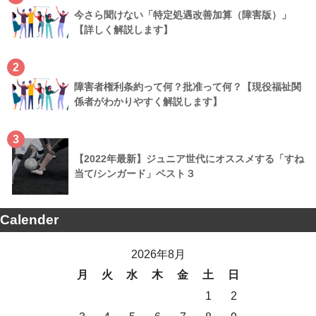
今さら聞けない「特定処遇改善加算（障害版）」
【詳しく解説します】
2
障害者権利条約って何？批准って何？【現役福祉関
係者がわかりやすく解説します】
3
【2022年最新】ジュニア世代にオススメする「すね
当て/シンガード」ベスト３
Calender
2026年8月
月
火
水
木
金
土
日
1
2