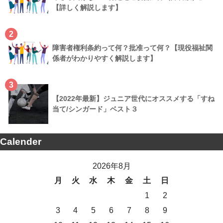
【詳しく解説します】
2
障害者権利条約って何？批准って何？【現役福祉関
係者がわかりやすく解説します】
3
【2022年最新】ジュニア世代にオススメする「すね
当て/シンガード」ベスト３
Calender
2026年8月
月
火
水
木
金
土
日
1
2
3
4
5
6
7
8
9