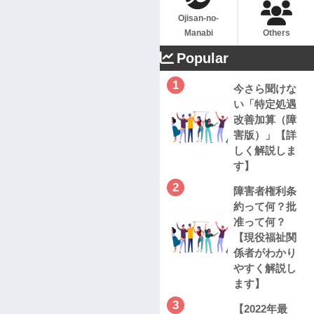
Ojisan-no-
Manabi
Others
Popular
1
今さら聞けな
い「特定処遇
改善加算（障
害版）」【詳
しく解説しま
す】
2
障害者権利条
約って何？批
准って何？
【現役福祉関
係者がわかり
やすく解説し
ます】
3
【2022年最