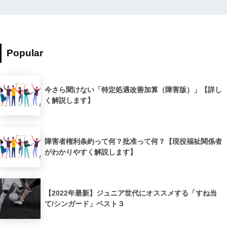
Popular
今さら聞けない「特定処遇改善加算（障害版）」【詳し
く解説します】
障害者権利条約って何？批准って何？【現役福祉関係者
がわかりやすく解説します】
【2022年最新】ジュニア世代にオススメする「すね当
て/シンガード」ベスト３