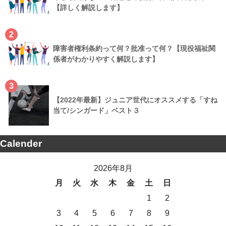
【詳しく解説します】
2
障害者権利条約って何？批准って何？【現役福祉関
係者がわかりやすく解説します】
3
【2022年最新】ジュニア世代にオススメする「すね
当て/シンガード」ベスト３
Calender
2026年8月
月
火
水
木
金
土
日
1
2
3
4
5
6
7
8
9