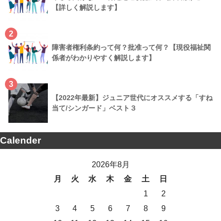
【詳しく解説します】
2
障害者権利条約って何？批准って何？【現役福祉関
係者がわかりやすく解説します】
3
【2022年最新】ジュニア世代にオススメする「すね
当て/シンガード」ベスト３
Calender
2026年8月
月
火
水
木
金
土
日
1
2
3
4
5
6
7
8
9