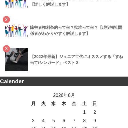
【詳しく解説します】
2
障害者権利条約って何？批准って何？【現役福祉関
係者がわかりやすく解説します】
3
【2022年最新】ジュニア世代にオススメする「すね
当て/シンガード」ベスト３
Calender
2026年8月
月
火
水
木
金
土
日
1
2
3
4
5
6
7
8
9