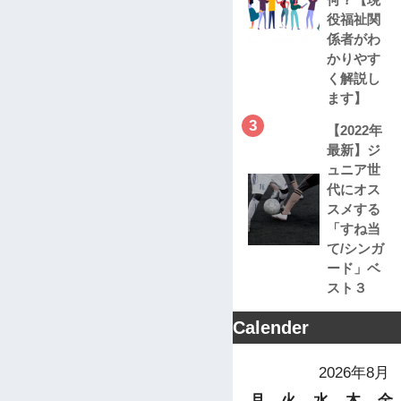
役福祉関
係者がわ
かりやす
く解説し
ます】
3
【2022年
最新】ジ
ュニア世
代にオス
スメする
「すね当
て/シンガ
ード」ベ
スト３
Calender
2026年8月
月
火
水
木
金