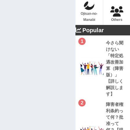
Ojisan-no-
Manabi
Others
Popular
1
今さら聞
けない
「特定処
遇改善加
算（障害
版）」
【詳しく
解説しま
す】
2
障害者権
利条約っ
て何？批
准って
何？【現