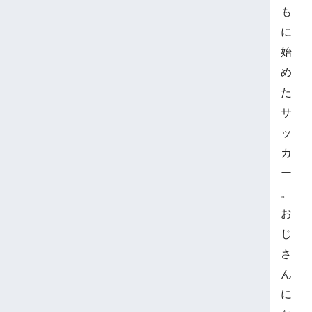
も
に
始
め
た
サ
ッ
カ
ー
。
お
じ
さ
ん
に