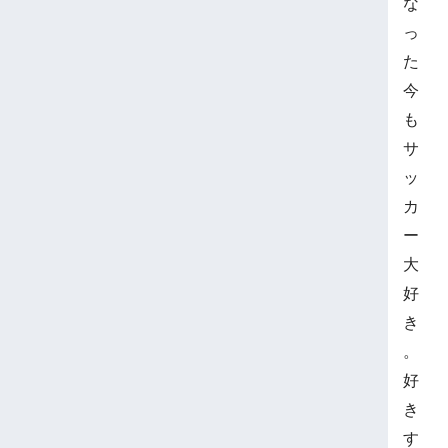
な
っ
た
今
も
サ
ッ
カ
ー
大
好
き
。
好
き
す