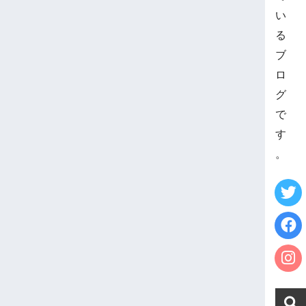
い
る
ブ
ロ
グ
で
す
。