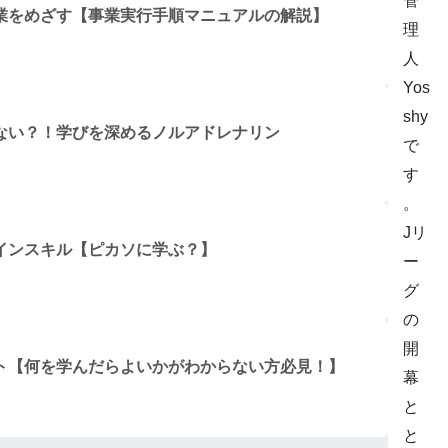
管
業をめざす【事業実行手順マニュアルの解説】
理
人
Yos
shy
ない？！学びを深めるノルアドレナリン
で
す
。
Jリ
インスキル【ピカソに学ぶ？】
ー
グ
の
開
ト【何を学んだらよいかがわからない方必見！】
幕
と
と