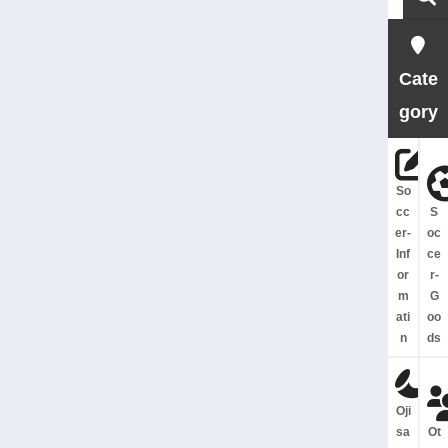
Cate
gory
So
cc
S
er-
oc
Inf
ce
or
r-
m
G
ati
oo
n
ds
Oji
sa
Ot