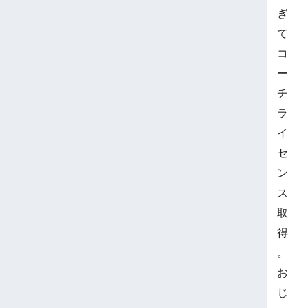
ぎ
て
コ
ー
チ
ラ
イ
セ
ン
ス
取
得
。
お
じ