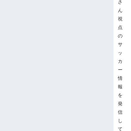
さ
ん
視
点
の
サ
ッ
カ
ー
情
報
を
発
信
し
て